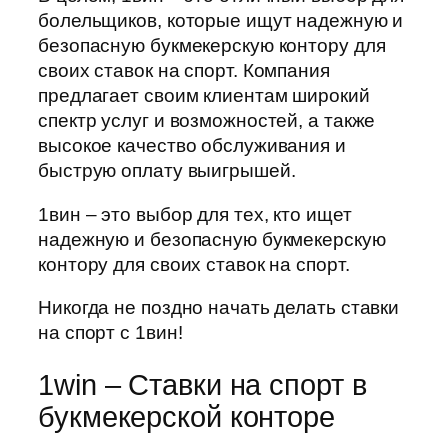
болельщиков, которые ищут надежную и
безопасную букмекерскую контору для
своих ставок на спорт. Компания
предлагает своим клиентам широкий
спектр услуг и возможностей, а также
высокое качество обслуживания и
быструю оплату выигрышей.
1вин – это выбор для тех, кто ищет
надежную и безопасную букмекерскую
контору для своих ставок на спорт.
Никогда не поздно начать делать ставки
на спорт с 1вин!
1win – Ставки на спорт в
букмекерской конторе