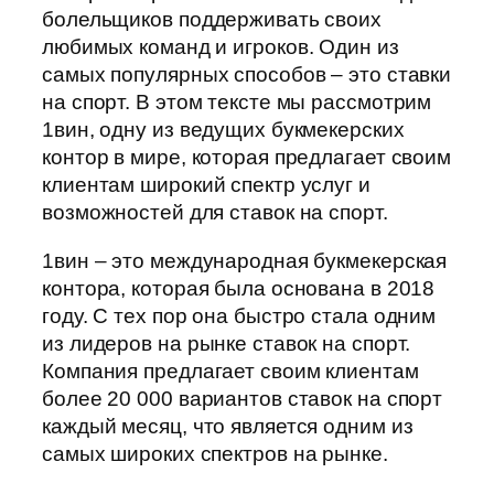
болельщиков поддерживать своих
любимых команд и игроков. Один из
самых популярных способов – это ставки
на спорт. В этом тексте мы рассмотрим
1вин, одну из ведущих букмекерских
контор в мире, которая предлагает своим
клиентам широкий спектр услуг и
возможностей для ставок на спорт.
1вин – это международная букмекерская
контора, которая была основана в 2018
году. С тех пор она быстро стала одним
из лидеров на рынке ставок на спорт.
Компания предлагает своим клиентам
более 20 000 вариантов ставок на спорт
каждый месяц, что является одним из
самых широких спектров на рынке.