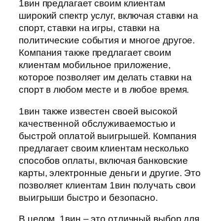
1вин предлагает своим клиентам
широкий спектр услуг, включая ставки на
спорт, ставки на игры, ставки на
политические события и многое другое.
Компания также предлагает своим
клиентам мобильное приложение,
которое позволяет им делать ставки на
спорт в любом месте и в любое время.
1вин также известен своей высокой
качественной обслуживаемостью и
быстрой оплатой выигрышей. Компания
предлагает своим клиентам несколько
способов оплаты, включая банковские
карты, электронные деньги и другие. Это
позволяет клиентам 1вин получать свои
выигрыши быстро и безопасно.
В целом, 1вин – это отличный выбор для