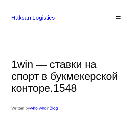
Skip
to
Haksan Logistics
content
1win — ставки на
спорт в букмекерской
конторе.1548
Written by
who who
in
Blog