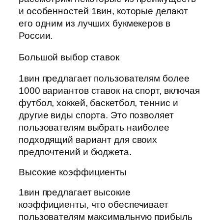
и особенностей 1вин, которые делают
его одним из лучших букмекеров в
России.
Большой выбор ставок
1вин предлагает пользователям более
1000 вариантов ставок на спорт, включая
футбол, хоккей, баскетбол, теннис и
другие виды спорта. Это позволяет
пользователям выбрать наиболее
подходящий вариант для своих
предпочтений и бюджета.
Высокие коэффициенты
1вин предлагает высокие
коэффициенты, что обеспечивает
пользователям максимальную прибыль