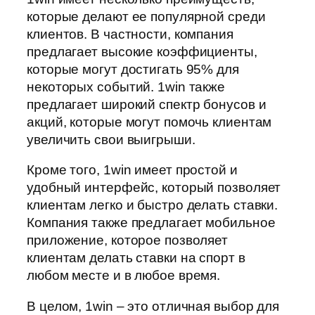
которые делают ее популярной среди
клиентов. В частности, компания
предлагает высокие коэффициенты,
которые могут достигать 95% для
некоторых событий. 1win также
предлагает широкий спектр бонусов и
акций, которые могут помочь клиентам
увеличить свои выигрыши.
Кроме того, 1win имеет простой и
удобный интерфейс, который позволяет
клиентам легко и быстро делать ставки.
Компания также предлагает мобильное
приложение, которое позволяет
клиентам делать ставки на спорт в
любом месте и в любое время.
В целом, 1win – это отличная выбор для